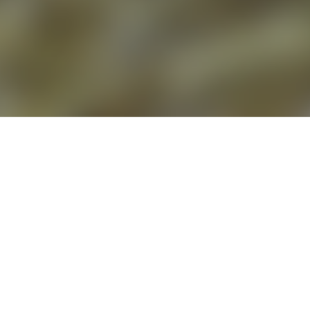
¿Te apasiona el mastín, el
P
erro
P
rotector del
R
ebaño?
COLABORA CON ACMET