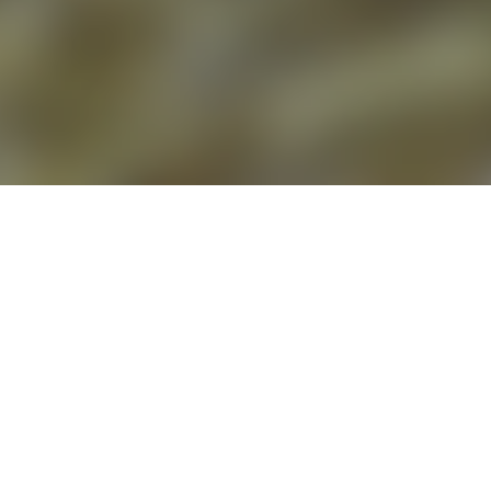
¿Te apasiona el mastín, el
P
erro
P
rotector del
R
ebaño?
COLABORA CON ACMET