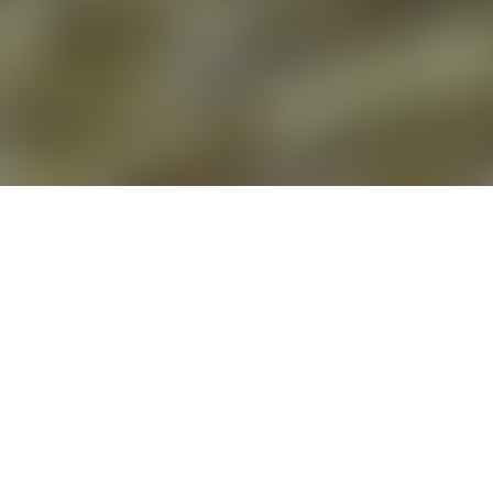
¿Te apasiona el mastín, el
P
erro
P
rotector del
R
ebaño?
COLABORA CON ACMET