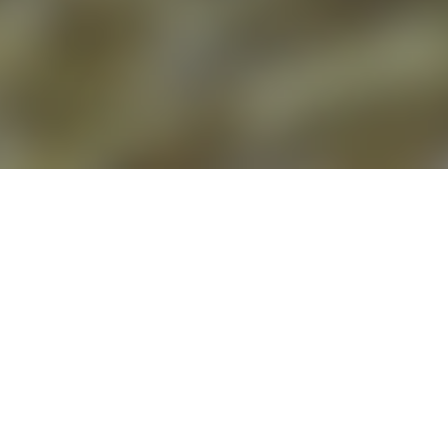
¿Te apasiona el mastín, el
P
erro
P
rotector del
R
ebaño?
COLABORA CON ACMET