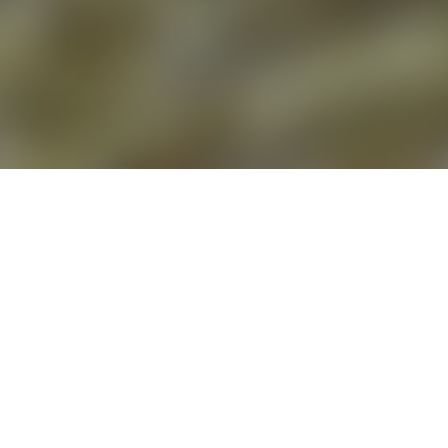
¿Te apasiona el mastín, el
P
erro
P
rotector del
R
ebaño?
COLABORA CON ACMET